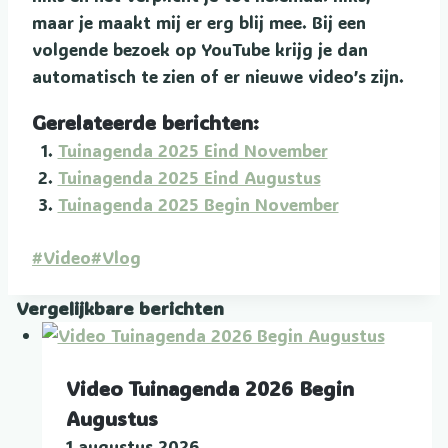
maar je maakt mij er erg blij mee. Bij een
volgende bezoek op YouTube krijg je dan
automatisch te zien of er nieuwe video’s zijn.
Gerelateerde berichten:
Tuinagenda 2025 Eind November
Tuinagenda 2025 Eind Augustus
Tuinagenda 2025 Begin November
Bericht
#
Video
#
Vlog
tags:
Vergelijkbare berichten
Video Tuinagenda 2026 Begin
Augustus
1 augustus 2026