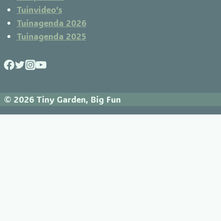
Tuinvideo’s
Tuinagenda 2026
Tuinagenda 2025
© 2026 Tiny Garden, Big Fun
Home
Tuinagenda
Tuinpraatjes
Tuinplanten
Tuinweetjes
Tuinvideos
Tuinrecepten
Over mij